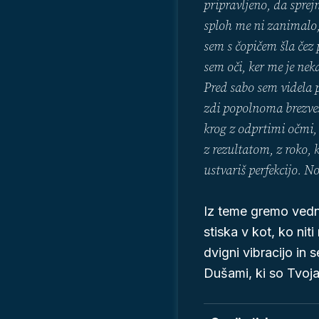
pripravljeno, da sprej
sploh me ni zanimalo,
sem s čopičem šla čez 
sem oči, ker me je nek
Pred sabo sem videla 
zdi popolnoma brezvez
krog z odprtimi očmi, 
z rezultatom, z roko, 
ustvariš perfekcijo. No
Iz teme gremo vedno
stiska v kot, ko nit
dvigni vibracijo in 
Dušami, ki so Tvoja 