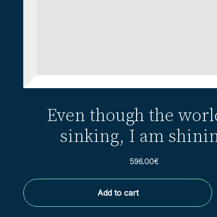
Even though the worl
sinking, I am shini
596.00
€
Add to cart