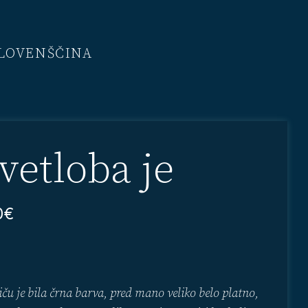
LOVENŠČINA
vetloba je
0
€
u je bila črna barva, pred mano veliko belo platno,