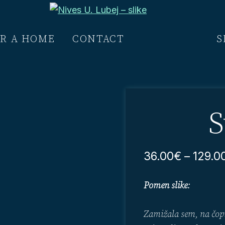
Nives
Slike
U.
OR A HOME
CONTACT
BASKET
S
prinašajo
Lubej
-
pozitivno
slike
energijo
v
vsak
S
prostor,
da
vaše
36.00
€
–
129.0
življenje
postane
še
Pomen slike:
lepše
Zamižala sem, na čopič