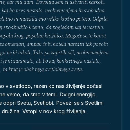
me, kar mu dam. Dovolila sem si ustvariti karkoli,
 kaj bo prvo nastalo. neobremenjena in svobodna
platno in naredila eno veliko krožno potezo. Odprla
aj spodbudilo k temu, da pogledam kaj je nastalo.
popoln krog, popolno krožnico. Mogoče se to komu
e omenjati, ampak če bi hotela narediti tak popoln
ga ne bi nikoli. Tako pa zaprtih oči, neobremenjena
ki je ni zanimalo, ali bo kaj konkretnega nastalo,
, ta krog je obok tega svetlobnega sveta.
 v svetlobo, razen ko nas življenje počasi
i ne vemo, da smo v temi. Dvigni energijo,
se odpri Svetu, Svetlobi. Poveži se s Svetlimi
družina. Vstopi v nov krog življenja.