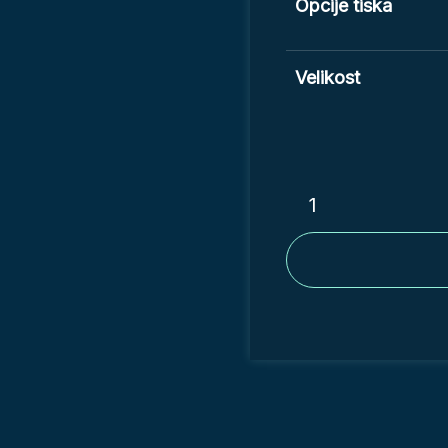
Opcije tiska
Velikost
Svetloba
je
quantity