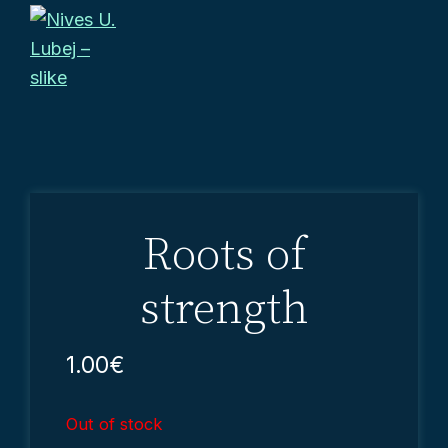
Skip
Skip
Skip
to
to
to
primary
main
footer
Nives
navigation
content
Slike
U.
prinašajo
Lubej
-
pozitivno
slike
energijo
v
Roots of
vsak
prostor,
strength
da
vaše
1.00
€
življenje
postane
Out of stock
še