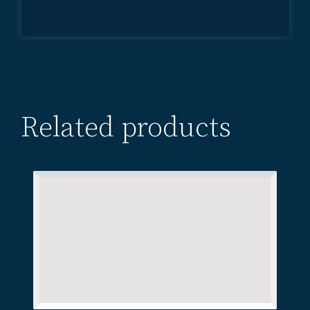
lepše
Related products