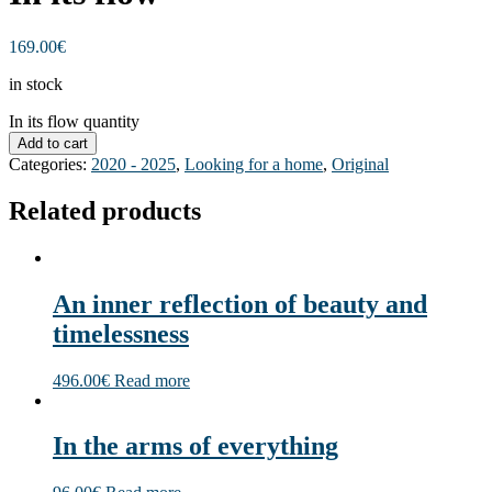
169.00
€
in stock
In its flow quantity
Add to cart
Categories:
2020 - 2025
,
Looking for a home
,
Original
Related products
An inner reflection of beauty and
timelessness
496.00
€
Read more
In the arms of everything