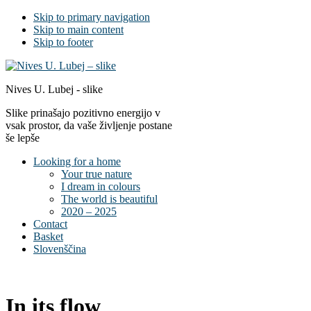
Skip to primary navigation
Skip to main content
Skip to footer
Nives U. Lubej - slike
Slike prinašajo pozitivno energijo v
vsak prostor, da vaše življenje postane
še lepše
Looking for a home
Your true nature
I dream in colours
The world is beautiful
2020 – 2025
Contact
Basket
Slovenščina
In its flow