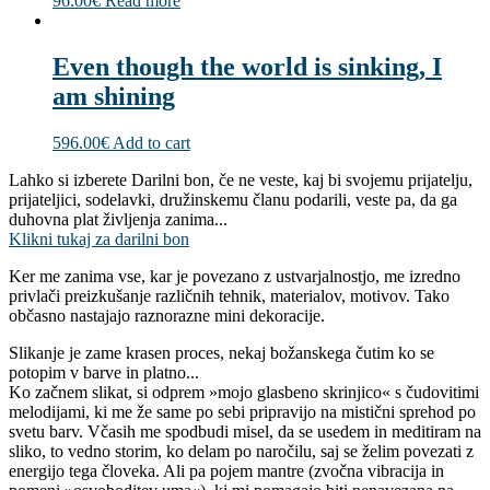
96.00
€
Read more
Even though the world is sinking, I
am shining
596.00
€
Add to cart
Lahko si izberete Darilni bon, če ne veste, kaj bi svojemu prijatelju,
prijateljici, sodelavki, družinskemu članu podarili, veste pa, da ga
duhovna plat življenja zanima...
Klikni tukaj za darilni bon
Ker me zanima vse, kar je povezano z ustvarjalnostjo, me izredno
privlači preizkušanje različnih tehnik, materialov, motivov. Tako
občasno nastajajo raznorazne mini dekoracije.
Slikanje je zame krasen proces, nekaj božanskega čutim ko se
potopim v barve in platno...
Ko začnem slikat, si odprem »mojo glasbeno skrinjico« s čudovitimi
melodijami, ki me že same po sebi pripravijo na mistični sprehod po
svetu barv. Včasih me spodbudi misel, da se usedem in meditiram na
sliko, to vedno storim, ko delam po naročilu, saj se želim povezati z
energijo tega človeka. Ali pa pojem mantre (zvočna vibracija in