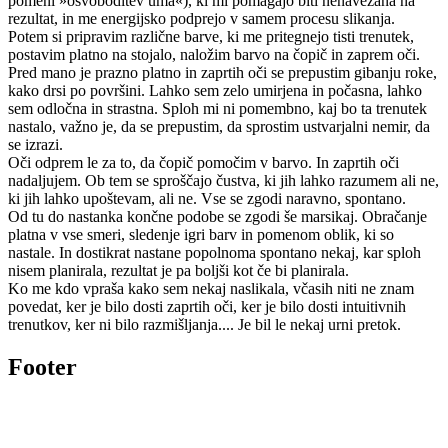
pomeni »osvoboditev uma«), ki mi pomagajo biti nenavezana na
rezultat, in me energijsko podprejo v samem procesu slikanja.
Potem si pripravim različne barve, ki me pritegnejo tisti trenutek,
postavim platno na stojalo, naložim barvo na čopič in zaprem oči.
Pred mano je prazno platno in zaprtih oči se prepustim gibanju roke,
kako drsi po površini. Lahko sem zelo umirjena in počasna, lahko
sem odločna in strastna. Sploh mi ni pomembno, kaj bo ta trenutek
nastalo, važno je, da se prepustim, da sprostim ustvarjalni nemir, da
se izrazi.
Oči odprem le za to, da čopič pomočim v barvo. In zaprtih oči
nadaljujem. Ob tem se sproščajo čustva, ki jih lahko razumem ali ne,
ki jih lahko upoštevam, ali ne. Vse se zgodi naravno, spontano.
Od tu do nastanka končne podobe se zgodi še marsikaj. Obračanje
platna v vse smeri, sledenje igri barv in pomenom oblik, ki so
nastale. In dostikrat nastane popolnoma spontano nekaj, kar sploh
nisem planirala, rezultat je pa boljši kot če bi planirala.
Ko me kdo vpraša kako sem nekaj naslikala, včasih niti ne znam
povedat, ker je bilo dosti zaprtih oči, ker je bilo dosti intuitivnih
trenutkov, ker ni bilo razmišljanja.... Je bil le nekaj urni pretok.
Footer