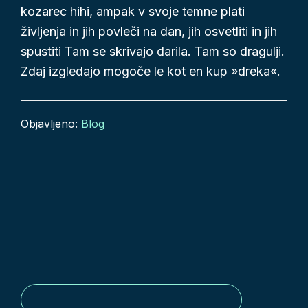
kozarec hihi, ampak v svoje temne plati
življenja in jih povleči na dan, jih osvetliti in jih
spustiti Tam se skrivajo darila. Tam so dragulji.
Zdaj izgledajo mogoče le kot en kup »dreka«.
Objavljeno:
Blog
Footer