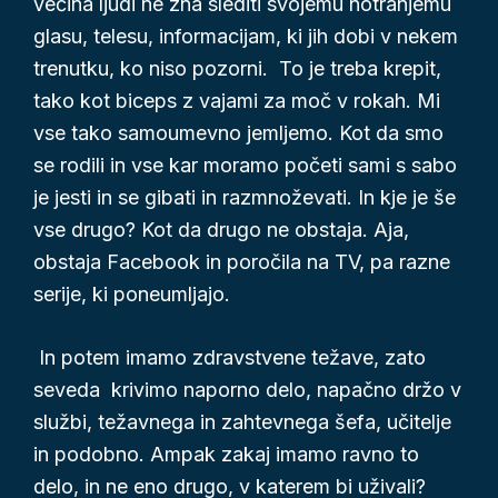
večina ljudi ne zna slediti svojemu notranjemu
lepše
glasu, telesu, informacijam, ki jih dobi v nekem
trenutku, ko niso pozorni. To je treba krepit,
tako kot biceps z vajami za moč v rokah. Mi
vse tako samoumevno jemljemo. Kot da smo
se rodili in vse kar moramo početi sami s sabo
je jesti in se gibati in razmnoževati. In kje je še
vse drugo? Kot da drugo ne obstaja. Aja,
obstaja Facebook in poročila na TV, pa razne
serije, ki poneumljajo.
In potem imamo zdravstvene težave, zato
seveda krivimo naporno delo, napačno držo v
službi, težavnega in zahtevnega šefa, učitelje
in podobno. Ampak zakaj imamo ravno to
delo, in ne eno drugo, v katerem bi uživali?