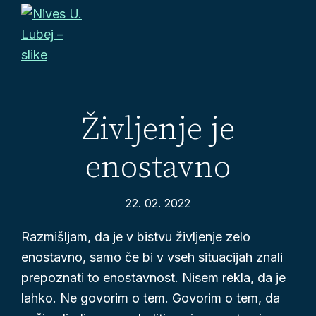
Preskoči
Preskoči
Preskoči
na
na
do
primarno
glavno
noge
Nives
navigacijo
vsebino
Slike
U.
prinašajo
Lubej
-
pozitivno
Življenje je
slike
energijo
enostavno
v
vsak
prostor,
22. 02. 2022
da
Razmišljam, da je v bistvu življenje zelo
vaše
enostavno, samo če bi v vseh situacijah znali
življenje
prepoznati to enostavnost. Nisem rekla, da je
postane
lahko. Ne govorim o tem. Govorim o tem, da
še