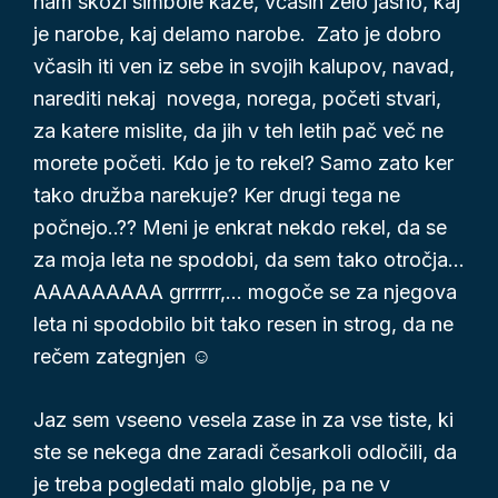
nam skozi simbole kaže, včasih zelo jasno, kaj
je narobe, kaj delamo narobe. Zato je dobro
včasih iti ven iz sebe in svojih kalupov, navad,
narediti nekaj novega, norega, početi stvari,
za katere mislite, da jih v teh letih pač več ne
morete početi. Kdo je to rekel? Samo zato ker
tako družba narekuje? Ker drugi tega ne
počnejo..?? Meni je enkrat nekdo rekel, da se
za moja leta ne spodobi, da sem tako otročja…
AAAAAAAAA grrrrrr,… mogoče se za njegova
leta ni spodobilo bit tako resen in strog, da ne
rečem zategnjen ☺
Jaz sem vseeno vesela zase in za vse tiste, ki
ste se nekega dne zaradi česarkoli odločili, da
je treba pogledati malo globlje, pa ne v