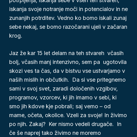
potrpljenja, iskanja sebe v vseh teh stvareh,
iskanja svoje notranje moči in potencialov in ne
zunanjih potrditev. Vedno ko bomo iskali zunaj
sebe nekaj, se bomo razočarani ujeli v začaran
krog.
Jaz že kar 15 let delam na teh stvareh včasih
bolj, včasih manj intenzivno, sem pa ugotovila
skozi ves ta čas, da v bistvu vse ustvarjamo v
naših mislih in občutkih. Da si vse pritegnemo
sami v svoj svet, zaradi določenih vzgibov,
programov, vzorcev, ki jih imamo v sebi, ki
smo jih kdove kje pobrali; saj vemo – od
mame, očeta, okolice. Vzeli za svoje! In živimo
po njih. Zakaj? Ker nismo vedeli drugače. In
če še naprej tako živimo ne moremo