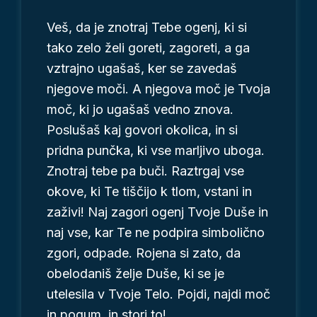
lepše
Veš, da je znotraj Tebe ogenj, ki si
tako zelo želi goreti, zagoreti, a ga
vztrajno ugašaš, ker se zavedaš
njegove moči. A njegova moč je Tvoja
moč, ki jo ugašaš vedno znova.
Poslušaš kaj govori okolica, in si
pridna punčka, ki vse marljivo uboga.
Znotraj tebe pa buči. Raztrgaj vse
okove, ki Te tiščijo k tlom, vstani in
zaživi! Naj zagori ogenj Tvoje Duše in
naj vse, kar Te ne podpira simbolično
zgori, odpade. Rojena si zato, da
obelodaniš želje Duše, ki se je
utelesila v Tvoje Telo. Pojdi, najdi moč
in pogum, in stori to!