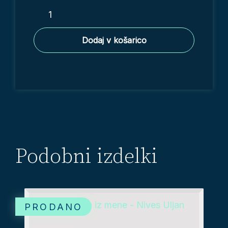
Kjer
me
vodi
Dodaj v košarico
tok
količina
Podobni izdelki