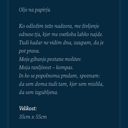
lepše
Olje na papirju
Ko odložim težo nadzora, me življenje
odnese tja, kjer me svetloba lahko najde.
Tudi kadar ne vidim dna, zaupam, da je
pot prava.
Moje gibanje postane molitev.
Moja ranljivost – kompas.
In ko se popolnoma predam, spoznam:
da sem doma tudi tam, kjer sem mislila,
da sem izgubljena.
Velikost:
35cm x 55cm