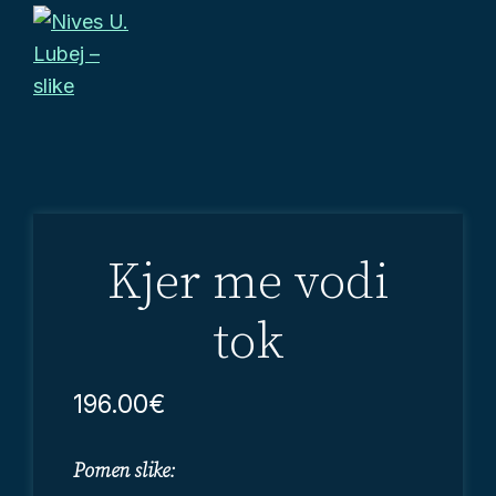
Preskoči
Preskoči
Preskoči
na
na
do
primarno
glavno
noge
Nives
navigacijo
vsebino
Slike
U.
prinašajo
Lubej
-
pozitivno
slike
energijo
v
Kjer me vodi
vsak
prostor,
tok
da
vaše
196.00
€
življenje
postane
Pomen slike:
še